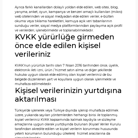
Ayrıca farklı kanallardan dolaylı yoldan elde edilen, web sitesi, blog,
yarışma, anket, oyun, kampanya ve benzeri amaçlı kullanılan (mikro)
web sitelerinden ve sosyal medyadan elde edilen veriler, e-bülten
okuma veya tıklama hareketleri, kamuya açık veri tabanlarının
sunduğu veriler, sosyal medya platformlarından paylaşıma açık profil
ve verilerden; işlenebilmekte ve toplanabilmektedir.
KVKK yürürlüğe girmeden
önce elde edilen kişisel
verileriniz
KVKK’nun yürürlük tarihi olan 7 Nisan 2016 tarihinden önce, üyelik,
elektronik ileti izni, ürün / hizmet satın alma ve diğer şekillerde
hukuka uygun olarak elde edilmiş olan kişisel verileriniz de bu
belgede düzenlenen şart ve koşullara uygun olarak işlenmekte ve
muhafaza edilmektedir.
Kişisel verilerinizin yurtdışına
aktarılması
Türkiye’de işlenerek veya Türkiye dışında işlenip muhafaza edilmek
üzere, yukarıda sayılan yöntemlerden herhangi birisi ile toplanmış
kişisel verileriniz KVKK kapsamında kalmak kaydıyla ve sözleşme
amaçlarına uygun olarak yurtdışında bulunan (Kişisel Veriler Kurulu
tarafından akredite edilen ve kişisel verilerin korunması hususunda
yeterli korumanın bulunduğu ülkelere) hizmet aracılarına da