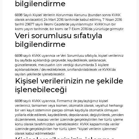
bilgilendirme
6698 Sayılı Kişisel Verilerin Korunması Kanunu (bundan sonra KVKK
olarak anılacaktır) 24 Mart 2016 tarihinde kabul edilmiş, 7 Nisan 2016
tarihli 29677 sayılı Resmi Gazete’de yayınlanmıştır. KVKK’nun bir
kısmı yayın tarihinde, bir kısmı ise 7 Ekim 2016’da yürürlüğe girmiştir.
Veri sorumlusu sıfatıyla
bilgilendirme
6698 sayılı KVKK uyarınca ve Veri Sorumlusu sıfatıyla, kişisel verileriniz
bu sayfada açıklandığı çerçevede; kaydedilecek, saklanacak,
güncellenecek, mevzuatın izin verdiği durumlarda 3. kişilere
açıklanabilecek / devredilebilecek, sınıflandırılabilecek ve KVKK’da
sayılan şekillerde işlenebilecektir.
Kişisel verilerinizin ne şekilde
işlenebileceği
6698 sayılı KVKK uyarınca, Firmamız ile paylaştığınız kişisel
verileriniz, tamamen veya kısmen, otomatik olarak, veyahut herhangi
bir veri kayıt sisteminin parçası olmak kaydıyla otomatik olmayan
yollarla elde edilerek, kaydedilerek, depolanarak, değiştirilerek, yeniden
düzenlenerek, kısacası veriler üzerinde gerçekleştirilen her türlü işleme
konu olarak tarafımızdan işlenebilecektir. KVKK kapsamında veriler
üzerinde gerçekleştirilen her türlü işlem "kişisel verilerin işlenmesi”
olarak kabul edilmektedir.