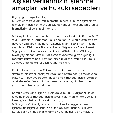
Kişisel verilerinizin işlenme
amaçları ve hukuki sebepleri
Paylaştığınız kişisel veriler,
Müşterilerimize verdiğimiz hizmetlerin gereklerini, sözleşmenin ve
teknolojinin gereklerine uygun şekilde yapabilmek, sunulan ürün ve
hizmetlerimizi geliştirebilmek için;
6563 sayılı Elektronik Ticaretin Düzenlenmesi Hakkında Kanun, 6502
sayılı Tüketicinin Korunması Hakkında Kanun ile bu düzenlemelere
dayanak yapılarak hazırlanan 26.08.2015 tarihli 29457 sayılı RG’de
yayınlanan Elektronik Ticarette Hizmet Sağlayıcı ve Aracı Hizmet
Sağlayıcılar Hakkında Yönetmelik, 27.11.2014 tarihli ve 29188 sayılı
RG’de yayınlanan Mesafeli Sözleşmeler Yönetmeliği ve diğer ilgili
mevzuat kapsamında işlem sahibinin bilgilerini tespit için kimlik,
adres ve diğer gerekli bilgileri kaydetmek için;
Bankacılık ve Elektronik Ödeme alanında zorunlu olan ödeme
sistemleri, elektronik sözleşme veya kağıt ortamında işleme dayanak
olacak tüm kayıt ve belgeleri düzenlemek; mevzuat gereği ve diğer
otoritelerce öngörülen bilgi saklama, raporlama, bilgilendirme
yükümlülüklerine uymak için;
Kamu güvenliğine ilişkin hususlarda ve hukuki uyuşmazlıklarda,
talep halinde ve mevzuat gereği savcılıklara, mahkemelere ve ilgili
kamu görevlilerine bilgi verebilmek için;
6698 sayılı KVKK ve ilgili ikincil düzenlemelere uygun olarak
işlenecektir. Kişisel verilerinizin aktarılabileceği üçüncü kişi veya
kuruluşlar hakkında bilgilendirme Yukarıda belirtilen amaçlarla,