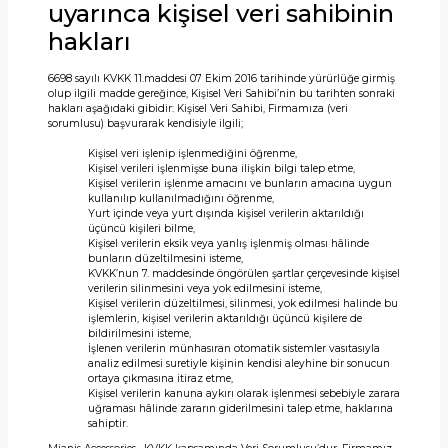
uyarınca kişisel veri sahibinin
hakları
6698 sayılı KVKK 11.maddesi 07 Ekim 2016 tarihinde yürürlüğe girmiş
olup ilgili madde gereğince, Kişisel Veri Sahibi’nin bu tarihten sonraki
hakları aşağıdaki gibidir: Kişisel Veri Sahibi, Firmamıza (veri
sorumlusu) başvurarak kendisiyle ilgili;
Kişisel veri işlenip işlenmediğini öğrenme,
Kişisel verileri işlenmişse buna ilişkin bilgi talep etme,
Kişisel verilerin işlenme amacını ve bunların amacına uygun
kullanılıp kullanılmadığını öğrenme,
Yurt içinde veya yurt dışında kişisel verilerin aktarıldığı
üçüncü kişileri bilme,
Kişisel verilerin eksik veya yanlış işlenmiş olması hâlinde
bunların düzeltilmesini isteme,
KVKK’nun 7. maddesinde öngörülen şartlar çerçevesinde kişisel
verilerin silinmesini veya yok edilmesini isteme,
Kişisel verilerin düzeltilmesi, silinmesi, yok edilmesi halinde bu
işlemlerin, kişisel verilerin aktarıldığı üçüncü kişilere de
bildirilmesini isteme,
İşlenen verilerin münhasıran otomatik sistemler vasıtasıyla
analiz edilmesi suretiyle kişinin kendisi aleyhine bir sonucun
ortaya çıkmasına itiraz etme,
Kişisel verilerin kanuna aykırı olarak işlenmesi sebebiyle zarara
uğraması hâlinde zararın giderilmesini talep etme, haklarına
sahiptir.