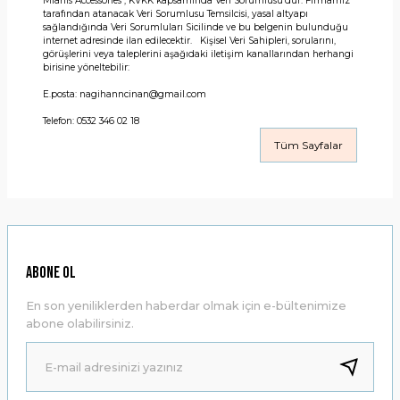
Mianis Accessories , KVKK kapsamında Veri Sorumlusu’dur. Firmamız
tarafından atanacak Veri Sorumlusu Temsilcisi, yasal altyapı
sağlandığında Veri Sorumluları Sicilinde ve bu belgenin bulunduğu
internet adresinde ilan edilecektir. Kişisel Veri Sahipleri, sorularını,
görüşlerini veya taleplerini aşağıdaki iletişim kanallarından herhangi
birisine yöneltebilir:
E.posta: nagihanncinan@gmail.com
Telefon: 0532 346 02 18
Tüm Sayfalar
ABONE OL
En son yeniliklerden haberdar olmak için e-bültenimize
abone olabilirsiniz.