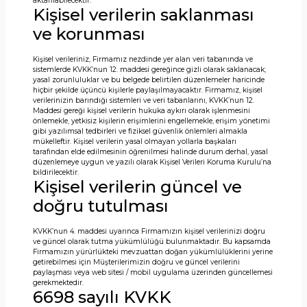
aktarılabilecektir.
Kişisel verilerin saklanması
ve korunması
Kişisel verileriniz, Firmamız nezdinde yer alan veri tabanında ve
sistemlerde KVKK’nun 12. maddesi gereğince gizli olarak saklanacak;
yasal zorunluluklar ve bu belgede belirtilen düzenlemeler haricinde
hiçbir şekilde üçüncü kişilerle paylaşılmayacaktır. Firmamız, kişisel
verilerinizin barındığı sistemleri ve veri tabanlarını, KVKK’nun 12.
Maddesi gereği kişisel verilerin hukuka aykırı olarak işlenmesini
önlemekle, yetkisiz kişilerin erişimlerini engellemekle, erişim yönetimi
gibi yazılımsal tedbirleri ve fiziksel güvenlik önlemleri almakla
mükelleftir. Kişisel verilerin yasal olmayan yollarla başkaları
tarafından elde edilmesinin öğrenilmesi halinde durum derhal, yasal
düzenlemeye uygun ve yazılı olarak Kişisel Verileri Koruma Kurulu’na
bildirilecektir.
Kişisel verilerin güncel ve
doğru tutulması
KVKK’nun 4. maddesi uyarınca Firmamızın kişisel verilerinizi doğru
ve güncel olarak tutma yükümlülüğü bulunmaktadır. Bu kapsamda
Firmamızın yürürlükteki mevzuattan doğan yükümlülüklerini yerine
getirebilmesi için Müşterilerimizin doğru ve güncel verilerini
paylaşması veya web sitesi / mobil uygulama üzerinden güncellemesi
gerekmektedir.
6698 sayılı KVKK